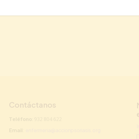
Contáctanos
Teléfono
: 932 804 622
Email
:
enfermeria@accionpsoriasis.org