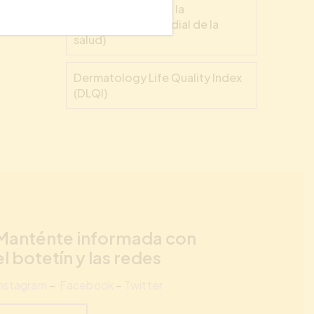
calidad de vida de la
Organización Mundial de la
salud)
Dermatology Life Quality Index
(DLQI)
Manténte informada con
el botetín y las redes
Instagram
–
Facebook
–
Twitter