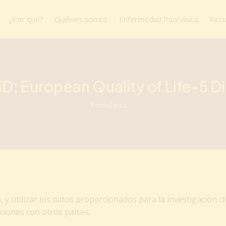
¿Por qué?
Quiénes somos
Enfermedad Psoriásica
Recu
D; European Quality of Life-5 D
Formularios
a, y utilizar los datos proporcionados para la investigación cl
ciones con otros países.