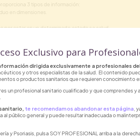
roporciona 3 tipos de información:
ividuo en dimensiones.
duo por estar en un determinado estado se salud.
s de la escala
en todos los idiomas junto al manual de uso:
cceso Exclusivo para Profesional
información dirigida exclusivamente a profesionales del
éuticos y otros especialistas de la salud. El contenido puede
entos o productos sanitarios que requieren conocimiento e
res un profesional sanitario cualificado y que comprendes y 
.
 sanitario,
te recomendamos abandonar esta página
, 
 al público general y puede resultar inadecuada o malinter
mería y Psoriasis, pulsa SOY PROFESIONAL arriba a la derech