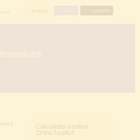
Únete
Comparte
Evalúate
rsos
imensions
ínica y
Calculadora online
OrthoToolKit