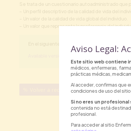
Se trata de un cuestionario autoadministrado que p
– Un perfil descriptivo de la calidad de vida del ind
– Un valor de la calidad de vida global del individuo.
– Un valor que representa la preferencia del indivi
En el siguiente enlac se encuentran las versione
Aviso Legal: A
Available versions | EuroQol
Este sitio web contiene 
médicos, enfermeras, farmac
prácticas médicas, medicam
Al acceder, confirmas que e
Volver a recursos
condiciones de uso del sitio
Si no eres un profesional
contenida no está destinada
profesional.
Para acceder al sitio Enfer
esta página
.