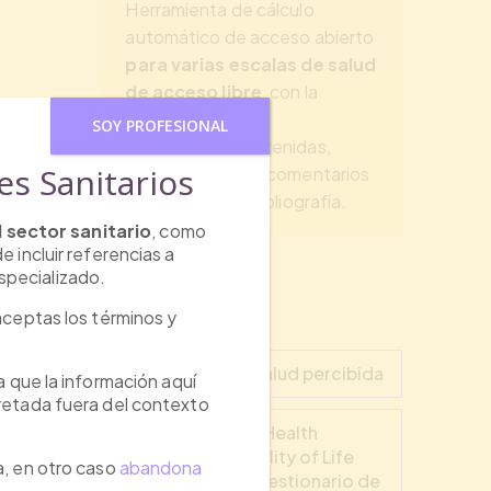
Herramienta de cálculo
automático de acceso abierto
para varias escalas de salud
de acceso libre
, con la
explicación de las
SOY PROFESIONAL
puntuaciones obtenidas,
es Sanitarios
puntos de corte, comentarios
del resultado y bibliografía.
 sector sanitario
, como
 incluir referencias a
specializado.
Formularios
aceptas los términos y
Cuestionario de salud percibida
ya que la información aquí
pretada fuera del contexto
WHOQOL: World Health
Organization Quiality of Life
a, en otro caso
abandona
Questionnaire (Cuestionario de